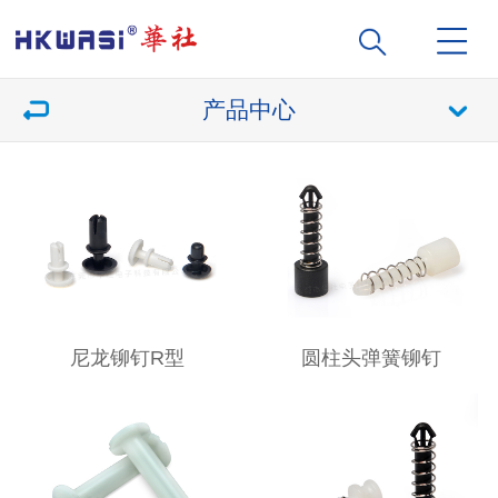
产品中心
尼龙铆钉R型
圆柱头弹簧铆钉