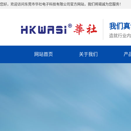
您好，欢迎访问东莞市华社电子科技有限公司官方网站，我们将竭诚为您服务！
我们真
造就行业内
网站首页
关于我们
产