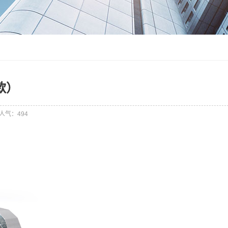
款）
人气：494