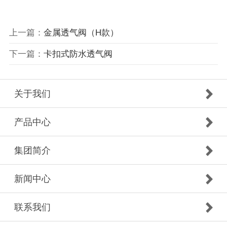
上一篇：
金属透气阀（H款）
下一篇：
卡扣式防水透气阀
关于我们
产品中心
集团简介
新闻中心
联系我们